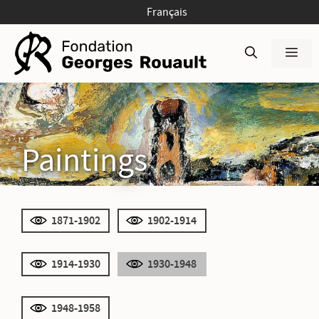
Skip
Français
to
content
Men
Paintings
1871-1902
1902-1914
1914-1930
1930-1948
1948-1958