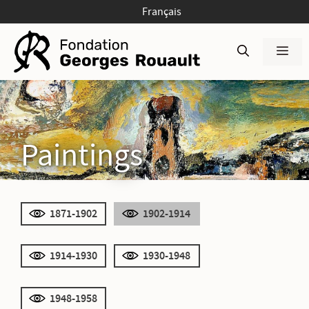
Skip
Français
to
content
Men
Paintings
1871-1902
1902-1914
1914-1930
1930-1948
1948-1958