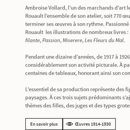
Ambroise Vollard, l’un des marchands d’art le
Rouault l’ensemble de son atelier, soit 770 œ
terminer ses œuvres à son rythme. Passionné
Rouault les illustrations de nombreux livres :
filante
,
Passion
,
Miserere
,
Les Fleurs du Mal
.
Pendant une dizaine d’années, de 1917 à 1926, s
considérablement son activité picturale. À par
centaines de tableaux, honorant ainsi son con
L’essentiel de sa production représente des fig
paysages. À ces trois sujets prédominants s’aj
thèmes des filles, des juges et des types gro
En savoir plus
Œuvres 1914-1930