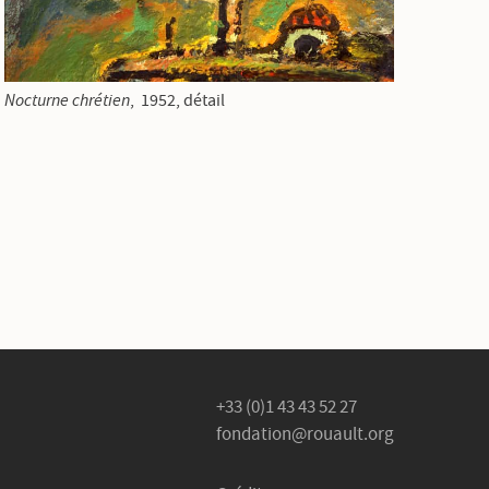
Nocturne chrétien
, 1952, détail
+33 (0)1 43 43 52 27
fondation@rouault.org