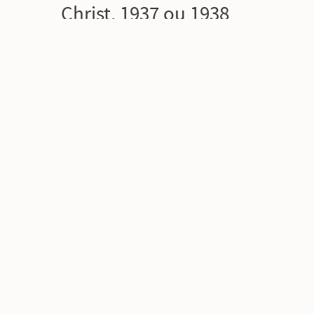
Christ, 1937 ou 1938
Panasonic Shiodome Museum of Art, Tokyo
Retour