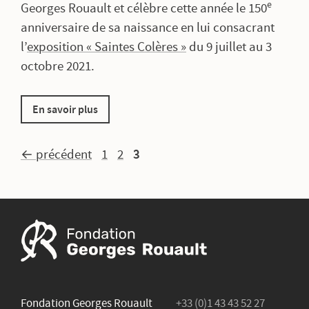
e
Georges Rouault et célèbre cette année le 150
anniversaire de sa naissance en lui consacrant
l’
exposition « Saintes Colères »
du 9 juillet au 3
octobre 2021.
En savoir plus
Page
Page
Page
3
←
précédent
1
2
Fondation Georges Rouault
+33 (0)1 43 43 52 27